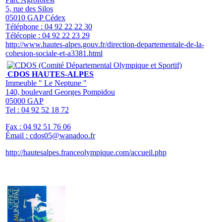
5, rue des Silos
05010 GAP Cédex
Téléphone : 04 92 22 22 30
Télécopie : 04 92 22 23 29
http://www.hautes-alpes.gouv.fr/direction-departementale-de-la-
cohesion-sociale-et-a3381.htm
l
CDOS HAUTES-ALPES
Immeuble " Le Neptune "
140, boulevard Georges Pompidou
05000 GAP
Tel : 04 92 52 18 72
Fax : 04 92 51 76 06
Émail :
cdos05@wanadoo.fr
http://hautesalpes.franceolympique.com/accueil.php