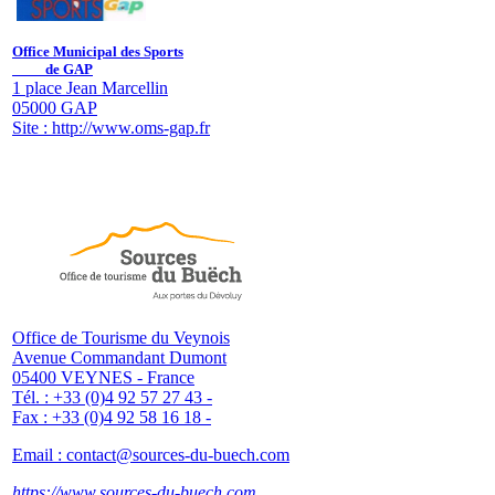
Office Municipal des Sports
de GAP
1 place Jean Marcellin
05000
GAP
Site : http://www.oms-gap.fr
Office de Tourisme du Veynois
Avenue Commandant Dumont
05400 VEYNES - France
Tél. : +33 (0)4 92 57 27 43 -
Fax : +33 (0)4 92 58 16 18 -
Email :
contact@sources-du-buech.com
https://www.sources-du-buech.com