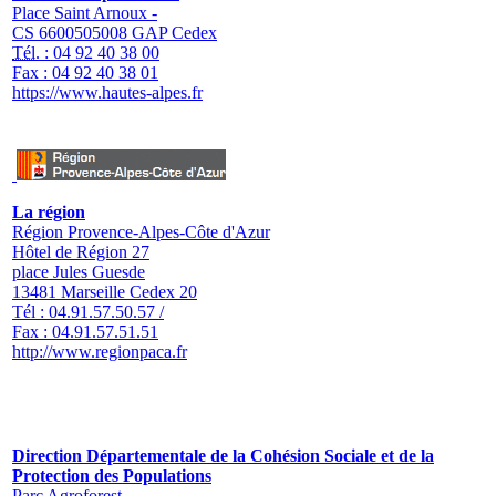
Place Saint Arnoux -
CS 6600505008 GAP Cedex
Tél.
: 04 92 40 38 00
Fax : 04 92 40 38 01
https://www.hautes-alpes.fr
La région
Région Provence-Alpes-Côte d'Azur
Hôtel de Région 27
place Jules Guesde
13481 Marseille Cedex 20
Tél : 04.91.57.50.57 /
Fax : 04.91.57.51.51
http://www.regionpaca.fr
Direction Départementale de la Cohésion Sociale et de la
Protection des Populations
Parc Agroforest